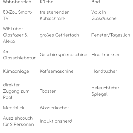
Wohnbereich
Küche
Bad
50-Zoll Smart-
freistehender
Walk In
TV
Kühlschrank
Glasdusche
WiFi über
Glasfaser &
großes Gefrierfach
Fenster/Tageslicht
Alexa
4m
Geschirrspülmaschine
Haartrockner
Glasschiebetür
Klimaanlage
Kaffeemaschine
Handtücher
direkter
beleuchteter
Zugang zum
Toaster
Spiegel
Pool
Meerblick
Wasserkocher
Ausziehcouch
Induktionsherd
für 2 Personen